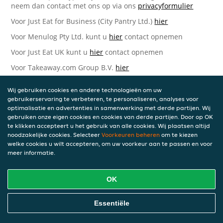
neem dan contact met ons op via ons
privacyformulier
Voor Just Eat for Business (City Pantry Ltd.)
hier
Voor Menulog Pty Ltd. kunt u
hier
contact opnemen
Voor Just Eat UK kunt u
hier
contact opnemen
Voor Takeaway.com Group B.V.
hier
Just Eat Takeaway.com Data Protection Officer -
Wij gebruiken cookies en andere technologieën om uw
Takeaway.com Group B.V.
gebruikerservaring te verbeteren, te personaliseren, analyses voor
optimalisatie en advertenties in samenwerking met derde partijen. Wij
Piet Heinkade 61
gebruiken onze eigen cookies en cookies van derde partijen. Door op OK
1019 GM Amsterdam
te klikken accepteert u het gebruik van alle cookies. Wij plaatsen altijd
Nederland
noodzakelijke cookies. Selecteer
Voorkeuren beheren
om te kiezen
welke cookies u wilt accepteren, om uw voorkeur aan te passen en voor
Bijgewerkte versies van deze
meer informatie.
Privacyverklaring
OK
Wij kunnen deze Verklaring van tijd tot tijd bijwerken als
reactie op veranderende juridische, technische of zakelijke
ontwikkelingen. Wanneer wij onze Privacyverklaring
Essentiële
bijwerken, zullen wij passende maatregelen nemen om u
op de hoogte te brengen, in overeenstemming met het