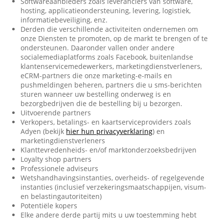
Softwareaanbieders zoals leveranciers van software,
hosting, applicatieondersteuning, levering, logistiek,
informatiebeveiliging, enz.
Derden die verschillende activiteiten ondernemen om
onze Diensten te promoten, op de markt te brengen of te
ondersteunen. Daaronder vallen onder andere
socialemediaplatforms zoals Facebook, buitenlandse
klantenservicemedewerkers, marketingdienstverleners,
eCRM-partners die onze marketing-e-mails en
pushmeldingen beheren, partners die u sms-berichten
sturen wanneer uw bestelling onderweg is en
bezorgbedrijven die de bestelling bij u bezorgen.
Uitvoerende partners
Verkopers, betalings- en kaartserviceproviders zoals
Adyen (bekijk
hier hun privacyverklaring
) en
marketingdienstverleners
Klanttevredenheids- en/of marktonderzoeksbedrijven
Loyalty shop partners
Professionele adviseurs
Wetshandhavingsinstanties, overheids- of regelgevende
instanties (inclusief verzekeringsmaatschappijen, visum-
en belastingautoriteiten)
Potentiële kopers
Elke andere derde partij mits u uw toestemming hebt